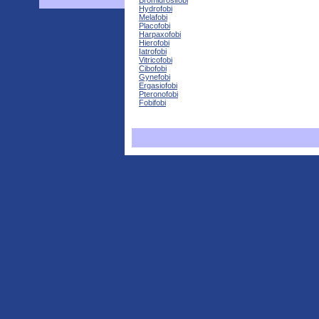
Bromidrosifobi
Hydrofobi
Melafobi
Placofobi
Harpaxofobi
Hierofobi
Iatrofobi
Vitricofobi
Cibofobi
Gynefobi
Ergasiofobi
Pteronofobi
Fobifobi