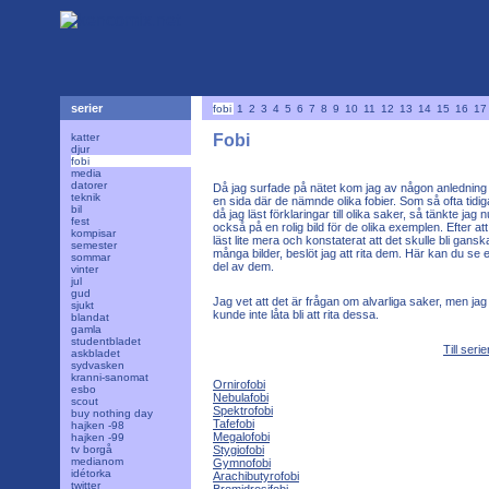
serier
fobi
1
2
3
4
5
6
7
8
9
10
11
12
13
14
15
16
17
katter
Fobi
djur
fobi
media
datorer
Då jag surfade på nätet kom jag av någon anledning t
teknik
en sida där de nämnde olika fobier. Som så ofta tidig
bil
då jag läst förklaringar till olika saker, så tänkte jag n
fest
också på en rolig bild för de olika exemplen. Efter at
kompisar
läst lite mera och konstaterat att det skulle bli gansk
semester
många bilder, beslöt jag att rita dem. Här kan du se 
sommar
del av dem.
vinter
jul
gud
Jag vet att det är frågan om alvarliga saker, men jag
sjukt
kunde inte låta bli att rita dessa.
blandat
gamla
studentbladet
Till seri
askbladet
sydvasken
kranni-sanomat
Ornirofobi
esbo
Nebulafobi
scout
Spektrofobi
buy nothing day
Tafefobi
hajken -98
Megalofobi
hajken -99
tv borgå
Stygiofobi
medianom
Gymnofobi
idétorka
Arachibutyrofobi
twitter