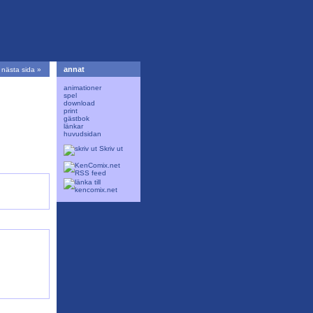
annat
nästa sida »
animationer
spel
download
print
gästbok
länkar
huvudsidan
Skriv ut