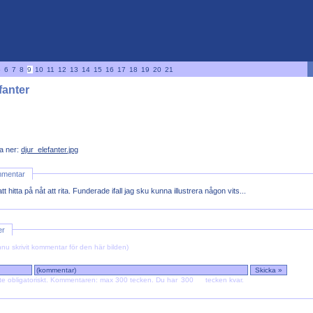
5
6
7
8
9
10
11
12
13
14
15
16
17
18
19
20
21
fanter
a ner:
djur_elefanter.jpg
mmentar
t hitta på nåt att rita. Funderade ifall jag sku kunna illustrera någon vits...
er
nu skrivit kommentar för den här bilden)
te obligatoriskt. Kommentaren: max 300 tecken.
Du har
tecken kvar.