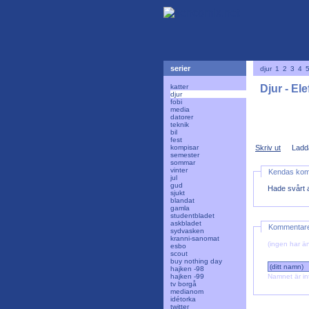
serier
djur
1
2
3
4
katter
Djur - Ele
djur
fobi
media
datorer
teknik
bil
fest
kompisar
Skriv ut
Ladd
semester
sommar
vinter
Kendas ko
jul
gud
Hade svårt at
sjukt
blandat
gamla
studentbladet
askbladet
Kommentar
sydvasken
kranni-sanomat
(ingen har än
esbo
scout
buy nothing day
hajken -98
hajken -99
Namnet är in
tv borgå
medianom
idétorka
twitter