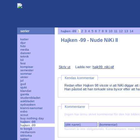
serier
hajken -99
1
2
3
4
5
6
7
8
9
10
11
12
13
14
katter
Hajken -99 - Nude NiKi II
djur
fobi
media
datorer
teknik
bil
fest
kompisar
Skriv ut
Ladda ner:
hajk99_niki.gif
semester
sommar
vinter
Kendas kommentar
jul
gud
Redan efter Hajken 98 visste vi att NiKi diggar at
sjukt
Han påstod att han torkade sina byxor efter att ha fa
blandat
gamla
studentbladet
askbladet
sydvasken
Kommentarer
kranni-sanomat
esbo
(ingen har ännu skrivit kommentar för den här bilden
scout
buy nothing day
hajken -98
hajken -99
tv borgå
Namnet är inte obligatoriskt. Kommentaren: max 30
medianom
idétorka
twitter