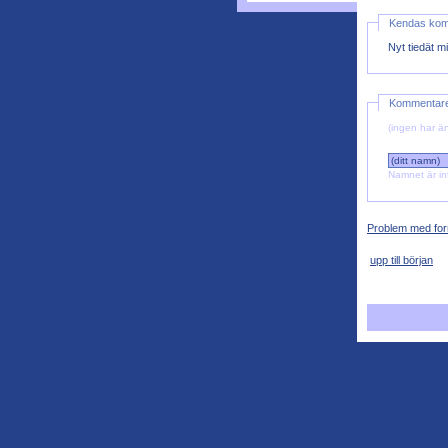
Kendas ko
Nyt tiedät m
Kommentar
(ingen har än
Namnet är in
Problem med for
upp till början