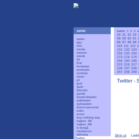
serier
twitter
1
2
3
4
30
31
32
33
58
59
60
61
katter
86
87
88
89
djur
fobi
110
111
112
1
media
131
132
133
datorer
152
153
154
teknik
173
174
175
bil
194
195
196
fest
215
216
217
kompisar
236
237
238
semester
257
258
259
sommar
vinter
jul
Twitter - 
gud
sjukt
blandat
gamla
studentbladet
askbladet
sydvasken
kranni-sanomat
esbo
scout
buy nothing day
hajken -98
hajken -99
tv borgå
medianom
idétorka
Skriv ut
Ladd
twitter