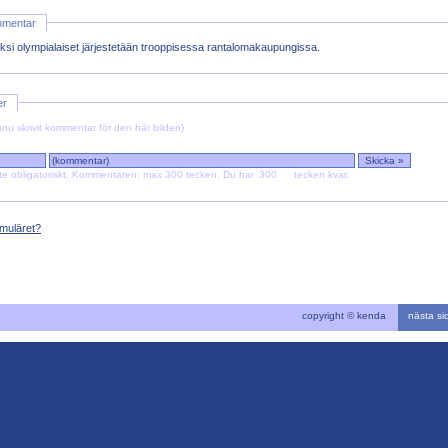
mmentar
iksi olympialaiset järjestetään trooppisessa rantalomakaupungissa.
er
nu skrivit kommentar för den här bilden)
te obligatoriskt. Kommentaren: max 300 tecken.
Du har
tecken kvar.
muläret?
copyright © kenda
nästa s