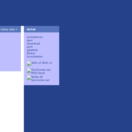
annat
nästa sida »
animationer
spel
download
print
gästbok
länkar
huvudsidan
Skriv ut