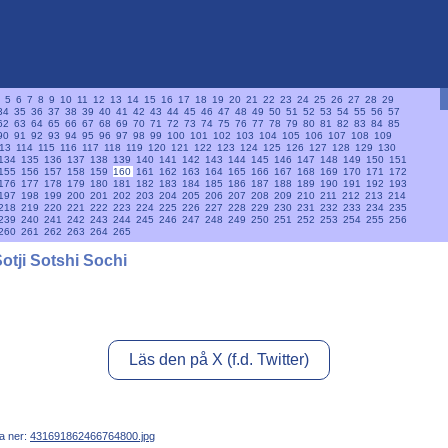
5
6
7
8
9
10
11
12
13
14
15
16
17
18
19
20
21
22
23
24
25
26
27
28
29
34
35
36
37
38
39
40
41
42
43
44
45
46
47
48
49
50
51
52
53
54
55
56
57
62
63
64
65
66
67
68
69
70
71
72
73
74
75
76
77
78
79
80
81
82
83
84
85
90
91
92
93
94
95
96
97
98
99
100
101
102
103
104
105
106
107
108
109
13
114
115
116
117
118
119
120
121
122
123
124
125
126
127
128
129
130
134
135
136
137
138
139
140
141
142
143
144
145
146
147
148
149
150
151
155
156
157
158
159
160
161
162
163
164
165
166
167
168
169
170
171
172
176
177
178
179
180
181
182
183
184
185
186
187
188
189
190
191
192
193
197
198
199
200
201
202
203
204
205
206
207
208
209
210
211
212
213
214
218
219
220
221
222
223
224
225
226
227
228
229
230
231
232
233
234
235
239
240
241
242
243
244
245
246
247
248
249
250
251
252
253
254
255
256
260
261
262
263
264
265
Sotji Sotshi Sochi
Läs den på X (f.d. Twitter)
a ner:
431691862466764800.jpg