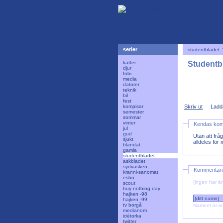
serier
studentbladet
katter
Studentbl
djur
fobi
media
datorer
teknik
bil
fest
kompisar
Skriv ut
Ladd
semester
sommar
vinter
Kendas ko
jul
gud
Utan att frå
sjukt
alldeles för
blandat
gamla
studentbladet
askbladet
sydvasken
Kommentar
kranni-sanomat
esbo
(ingen har än
scout
buy nothing day
hajken -98
hajken -99
tv borgå
Namnet är in
medianom
idétorka
twitter