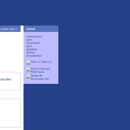
annat
nästa sida »
animationer
spel
download
print
gästbok
länkar
huvudsidan
Skriv ut
rsta blev