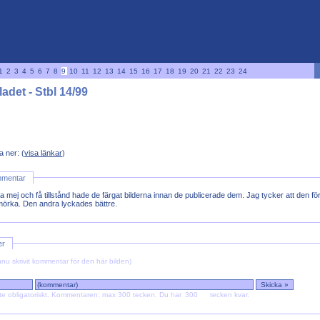
1
2
3
4
5
6
7
8
9
10
11
12
13
14
15
16
17
18
19
20
21
22
23
24
adet - Stbl 14/99
a ner:
(
visa länkar
)
mmentar
ga mej och få tillstånd hade de färgat bilderna innan de publicerade dem. Jag tycker att den fö
 mörka. Den andra lyckades bättre.
er
nu skrivit kommentar för den här bilden)
te obligatoriskt. Kommentaren: max 300 tecken.
Du har
tecken kvar.